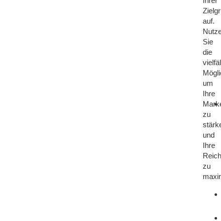
Ihrer
Zielg
auf.
Nutz
Sie
die
vielfä
Mögli
um
Ihre
Mark
zu
stärk
und
Ihre
Reich
zu
maxim